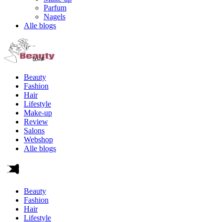
Parfum
Nagels
Alle blogs
Beauty
Fashion
Hair
Lifestyle
Make-up
Review
Salons
Webshop
Alle blogs
Beauty
Fashion
Hair
Lifestyle