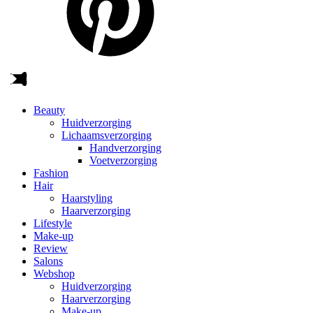
Beauty
Huidverzorging
Lichaamsverzorging
Handverzorging
Voetverzorging
Fashion
Hair
Haarstyling
Haarverzorging
Lifestyle
Make-up
Review
Salons
Webshop
Huidverzorging
Haarverzorging
Make-up