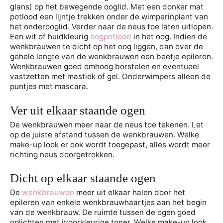
glans) op het bewegende ooglid. Met een donker mat
potlood een lijntje trekken onder de wimperinplant van
het onderooglid. Verder naar de neus toe laten uitlopen.
Een wit of huidkleurig
oogpotlood
in het oog. Indien de
wenkbrauwen te dicht op het oog liggen, dan over de
gehele lengte van de wenkbrauwen een beetje epileren.
Wenkbrauwen goed omhoog borstelen en eventueel
vastzetten met mastiek of gel. Onderwimpers alleen de
puntjes met mascara.
Ver uit elkaar staande ogen
De wenkbrauwen meer naar de neus toe tekenen. Let
op de juiste afstand tussen de wenkbrauwen. Welke
make-up look er ook wordt toegepast, alles wordt meer
richting neus doorgetrokken.
Dicht op elkaar staande ogen
De
wenkbrauwen
meer uit elkaar halen door het
epileren van enkele wenkbrauwhaartjes aan het begin
van de wenkbrauw. De ruimte tussen de ogen goed
oplichten met ivoorkleurige toner. Welke make-up look