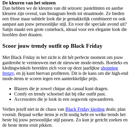
De kleuren van het seizoen
Dan hebben we de kleuren van dit seizoen: pasteltinten en aardse
kleuren zijn overal, van Instagram feeds tot straatmode. Ze bieden
een frisse maar subtiele look die je gemakkelijk combineert en ook
aanpast aan jouw persoonlijke stijl. En voor die speciale avond uit?
Satijn maakt een grote comeback, ideaal voor een elegante look die
hoofden doet draaien.
Scoor jouw trendy outfit op Black Friday
Met Black Friday in het zicht is dit hét perfecte moment om jouw
garderobe te vernieuwen met de nieuwste mode-trends. Boetieks en
kledingwinkels bereiden zich voor op deze jaarlijkse
shopping
frenzy
, en jij kunt hiervan profiteren. Dit is de kans om die high-end
mode-items te scoren tegen een aantrekkelijke prijs.
Blazers die je zowel chique als casual kunt dragen.
Comfy en trendy schoeisel dat bij elke outfit past.
Accessoires die je look in een oogwenk opwaarderen.
Verlies jezelf niet in de chaos van
Black Friday kleding
deals; plan
vooruit. Bepaal welke items je echt nodig hebt en welke trends het
beste bij jouw persoonlijke stijl passen. Zo kun je gericht zoeken en
de beste items eruit pikken.