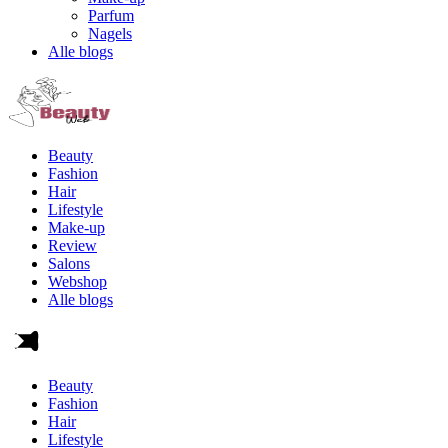
Parfum
Nagels
Alle blogs
Beauty
Fashion
Hair
Lifestyle
Make-up
Review
Salons
Webshop
Alle blogs
Beauty
Fashion
Hair
Lifestyle