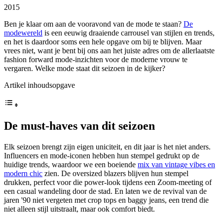
2015
Ben je klaar om aan de vooravond van de mode te staan?
De
modewereld
is een eeuwig draaiende carrousel van stijlen en trends,
en het is daardoor soms een hele opgave om bij te blijven. Maar
vrees niet, want je bent bij ons aan het juiste adres om de allerlaatste
fashion forward mode-inzichten voor de moderne vrouw te
vergaren. Welke mode staat dit seizoen in de kijker?
Artikel inhoudsopgave
De must-haves van dit seizoen
Elk seizoen brengt zijn eigen uniciteit, en dit jaar is het niet anders.
Influencers en mode-iconen hebben hun stempel gedrukt op de
huidige trends, waardoor we een boeiende
mix van vintage vibes en
modern chic
zien. De oversized blazers blijven hun stempel
drukken, perfect voor die power-look tijdens een Zoom-meeting of
een casual wandeling door de stad. En laten we de revival van de
jaren '90 niet vergeten met crop tops en baggy jeans, een trend die
niet alleen stijl uitstraalt, maar ook comfort biedt.