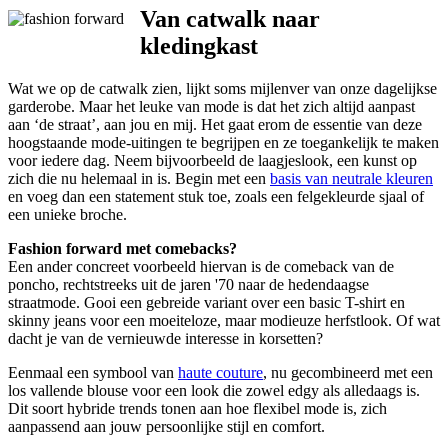
Van catwalk naar
kledingkast
Wat we op de catwalk zien, lijkt soms mijlenver van onze dagelijkse
garderobe. Maar het leuke van mode is dat het zich altijd aanpast
aan ‘de straat’, aan jou en mij. Het gaat erom de essentie van deze
hoogstaande mode-uitingen te begrijpen en ze toegankelijk te maken
voor iedere dag. Neem bijvoorbeeld de laagjeslook, een kunst op
zich die nu helemaal in is. Begin met een
basis van neutrale kleuren
en voeg dan een statement stuk toe, zoals een felgekleurde sjaal of
een unieke broche.
Fashion forward met comebacks?
Een ander concreet voorbeeld hiervan is de comeback van de
poncho, rechtstreeks uit de jaren '70 naar de hedendaagse
straatmode. Gooi een gebreide variant over een basic T-shirt en
skinny jeans voor een moeiteloze, maar modieuze herfstlook. Of wat
dacht je van de vernieuwde interesse in korsetten?
Eenmaal een symbool van
haute couture
, nu gecombineerd met een
los vallende blouse voor een look die zowel edgy als alledaags is.
Dit soort hybride trends tonen aan hoe flexibel mode is, zich
aanpassend aan jouw persoonlijke stijl en comfort.