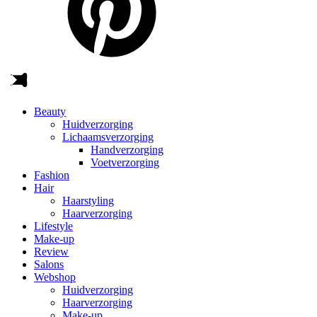
Beauty
Huidverzorging
Lichaamsverzorging
Handverzorging
Voetverzorging
Fashion
Hair
Haarstyling
Haarverzorging
Lifestyle
Make-up
Review
Salons
Webshop
Huidverzorging
Haarverzorging
Make-up