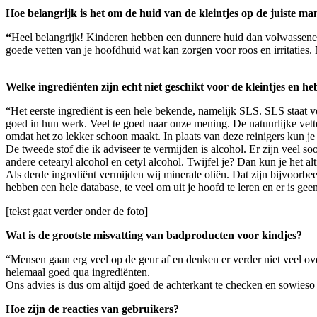
Hoe belangrijk is het om de huid van de kleintjes op de juiste ma
“
Heel belangrijk! Kinderen hebben een dunnere huid dan volwassenen
goede vetten van je hoofdhuid wat kan zorgen voor roos en irritaties.
Welke ingrediënten zijn echt niet geschikt voor de kleintjes en he
“Het eerste ingrediënt is een hele bekende, namelijk SLS. SLS staat voo
goed in hun werk. Veel te goed naar onze mening. De natuurlijke ve
omdat het zo lekker schoon maakt. In plaats van deze reinigers kun je 
De tweede stof die ik adviseer te vermijden is alcohol. Er zijn veel so
andere cetearyl alcohol en cetyl alcohol. Twijfel je? Dan kun je het al
Als derde ingrediënt vermijden wij minerale oliën. Dat zijn bijvoorbe
hebben een hele database, te veel om uit je hoofd te leren en er is gee
[tekst gaat verder onder de foto]
Wat is de grootste misvatting van badproducten voor kindjes?
“Mensen gaan erg veel op de geur af en denken er verder niet veel over
helemaal goed qua ingrediënten.
Ons advies is dus om altijd goed de achterkant te checken en sowieso 
Hoe zijn de reacties van gebruikers?