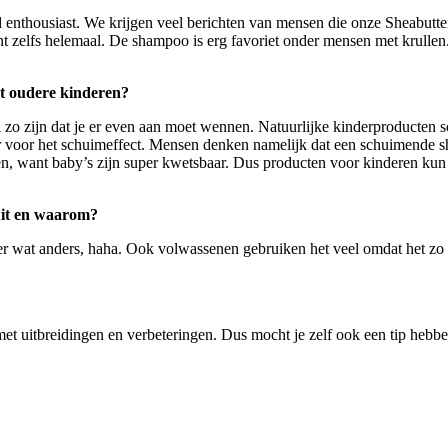
enthousiast. We krijgen veel berichten van mensen die onze Sheabutter 
t zelfs helemaal.
De shampoo is erg favoriet onder mensen met krullen.
at oudere kinderen?
 zo zijn dat je er even aan moet wennen. Natuurlijke kinderproducten s
voor het schuimeffect. Mensen denken namelijk dat een schuimende sha
n, want baby’s zijn super kwetsbaar. Dus producten voor kinderen kun 
 uit en waarom?
wat anders, haha. Ook volwassenen gebruiken het veel omdat het zo fijn 
met uitbreidingen en verbeteringen. Dus mocht je zelf ook een tip hebb