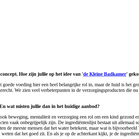
ncept. Hoe zijn jullie op het idee van '
de Kleine Badkamer
' geko
t goede voeding hier een heel belangrijke rol in, maar de huid is het g
m terecht. We zien veel verbeterpunten in de verzorgingsproducten die
 En wat misten jullie dan in het huidige aanbod?
 ook beweging, mentaliteit en verzorging een rol om een kind gezond en
n vaak onbegrijpelijk zijn. De ingrediëntenlijst bestaat uit allemaal sc
en de meeste mensen dat het water betekent, maar wat is bijvoorbeeld
weten dat het goed zit. En als je op de achterkant kijkt, je de ingredië