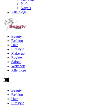
Parfum
Nagels
Alle blogs
Beauty
Fashion
Hair
Lifestyle
Make-up
Review
Salons
Webshop
Alle blogs
Beauty
Fashion
Hair
Lifestyle