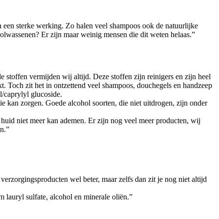
 een sterke werking. Zo halen veel shampoos ook de natuurlijke
r volwassenen? Er zijn maar weinig mensen die dit weten helaas.”
 stoffen vermijden wij altijd. Deze stoffen zijn reinigers en zijn heel
. Toch zit het in ontzettend veel shampoos, douchegels en handzeep
l/caprylyl glucoside.
atie kan zorgen. Goede alcohol soorten, die niet uitdrogen, zijn onder
e huid niet meer kan ademen. Er zijn nog veel meer producten, wij
en.”
erzorgingsproducten wel beter, maar zelfs dan zit je nog niet altijd
 lauryl sulfate, alcohol en minerale oliën.”