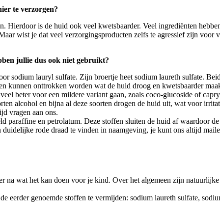
nier te verzorgen?
. Hierdoor is de huid ook veel kwetsbaarder. Veel ingrediënten hebben
 Maar wist je dat veel verzorgingsproducten zelfs te agressief zijn voo
bben jullie dus ook niet gebruikt?
r sodium lauryl sulfate. Zijn broertje heet sodium laureth sulfate. Beide
tten kunnen onttrokken worden wat de huid droog en kwetsbaarder maakt
veel beter voor een mildere variant gaan, zoals coco-glucoside of capry
orten alcohol en bijna al deze soorten drogen de huid uit, wat voor irrit
tijd vragen aan ons.
eld paraffine en petrolatum. Deze stoffen sluiten de huid af waardoor d
n duidelijke rode draad te vinden in naamgeving, je kunt ons altijd mail
 na wat het kan doen voor je kind. Over het algemeen zijn natuurlijke v
de eerder genoemde stoffen te vermijden: sodium laureth sulfate, sodium