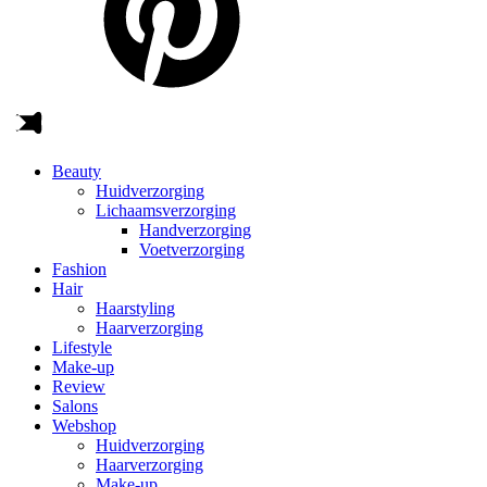
Beauty
Huidverzorging
Lichaamsverzorging
Handverzorging
Voetverzorging
Fashion
Hair
Haarstyling
Haarverzorging
Lifestyle
Make-up
Review
Salons
Webshop
Huidverzorging
Haarverzorging
Make-up