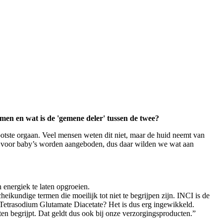
men en wat is de 'gemene deler' tussen de twee?
rootste orgaan. Veel mensen weten dit niet, maar de huid neemt van
 nu voor baby’s worden aangeboden, dus daar wilden we wat aan
 energiek te laten opgroeien.
heikundige termen die moeilijk tot niet te begrijpen zijn. INCI is de
 Tetrasodium Glutamate Diacetate? Het is dus erg ingewikkeld.
nten begrijpt. Dat geldt dus ook bij onze verzorgingsproducten.”