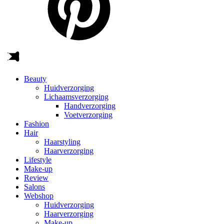
Beauty
Huidverzorging
Lichaamsverzorging
Handverzorging
Voetverzorging
Fashion
Hair
Haarstyling
Haarverzorging
Lifestyle
Make-up
Review
Salons
Webshop
Huidverzorging
Haarverzorging
Make-up