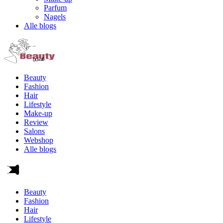
Parfum
Nagels
Alle blogs
Beauty
Fashion
Hair
Lifestyle
Make-up
Review
Salons
Webshop
Alle blogs
Beauty
Fashion
Hair
Lifestyle