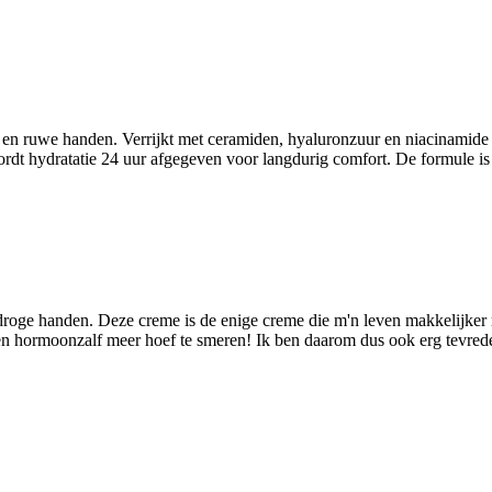
n ruwe handen. Verrijkt met ceramiden, hyaluronzuur en niacinamide he
rdt hydratatie 24 uur afgegeven voor langdurig comfort. De formule is p
rg droge handen. Deze creme is de enige creme die m'n leven makkelijke
en hormoonzalf meer hoef te smeren! Ik ben daarom dus ook erg tevrede