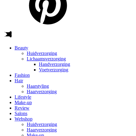
Beauty
Huidverzorging
Lichaamsverzorging
Handverzorging
Voetverzorging
Fashion
Hair
Haarstyling
Haarverzorging
Lifestyle
Make-up
Review
Salons
Webshop
Huidverzorging
Haarverzorging
Make-up