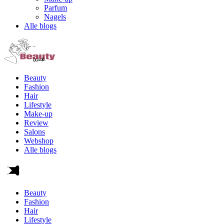
Parfum
Nagels
Alle blogs
Beauty
Fashion
Hair
Lifestyle
Make-up
Review
Salons
Webshop
Alle blogs
Beauty
Fashion
Hair
Lifestyle