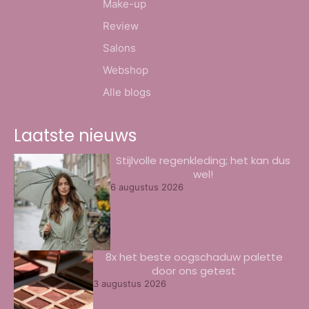
Make-up
Review
Salons
Webshop
Alle blogs
Laatste nieuws
Stijlvolle regenkleding; het kan dus
wel!
6 augustus 2026
8x het beste oogschaduw palette
door ons getest
3 augustus 2026