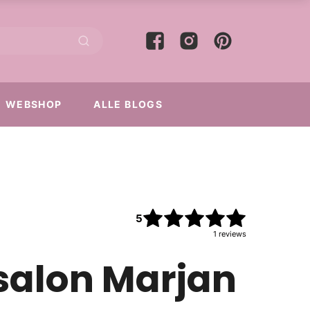
WEBSHOP
ALLE BLOGS
5
1
reviews
salon Marjan