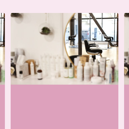
Wij zijn momenteel gesloten
Wi
Beauty Center Renaat |
Schoonheidssalon Ede