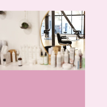
j zijn momenteel gesloten
Blissfullcare