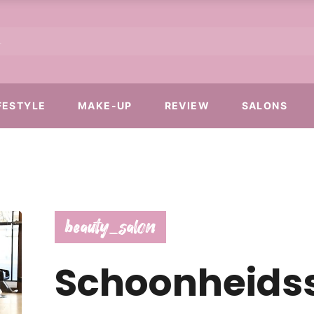
FESTYLE
MAKE-UP
REVIEW
SALONS
beauty_salon
Schoonheids