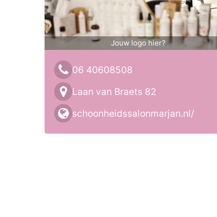
Jouw logo hier?
06 40608508
Laan van Braets 82
schoonheidssalonmarjan.nl/