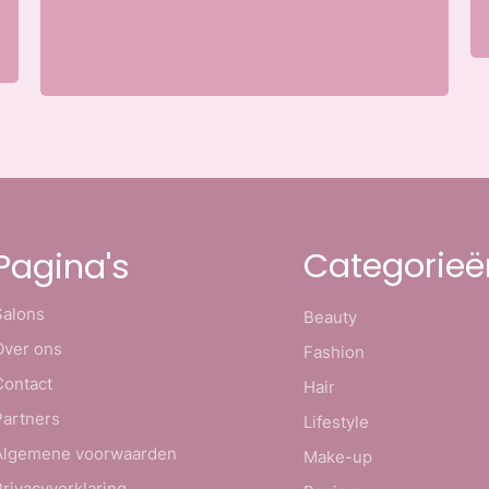
Merellaan 8, 6713 BH Ede, Nederland
Categorieë
Pagina's
Salons
Beauty
Over ons
Fashion
Contact
Hair
Partners
Lifestyle
Algemene voorwaarden
Make-up
Privacyverklaring