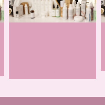
Wij zijn momenteel gesloten
Wi
Beauty Center Renaat |
Schoonheidssalon Ede
Merellaan 8, 6713 BH Ede, Nederland