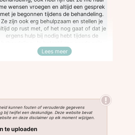
me wensen vroegen en altijd een gesprek
met je begonnen tijdens de behandeling.
Ze zijn ook erg behulpzaam en stellen je
altijd op rust met, of het nog gaat of dat je
ergens hulp bij nodig hebt tijdens de
behandeling. Je betaald een goede prijs
oor de behandelingen en zijn altijd snel en
Lees meer
Sluiten
op tijd klaar!
gheid kunnen fouten of verouderde gegevens
g bij twijfel een deskundige. Deze website bevat
website en deze disclaimer op elk moment wijzigen.
en te uploaden