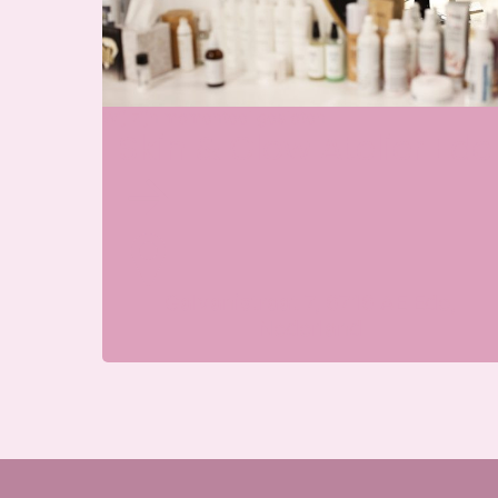
Wij zijn momenteel gesloten
Skin & Glow Atelier Ede
Galvanistraat 7, 6716 AE Ede,
Nederland