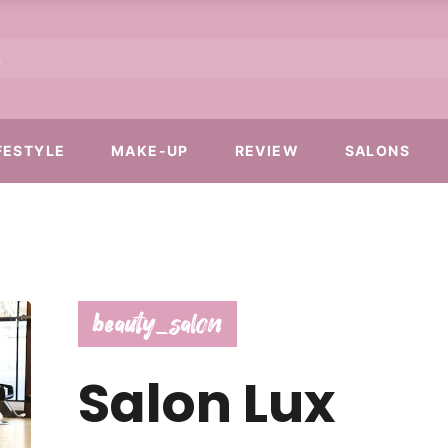
FESTYLE
MAKE-UP
REVIEW
SALONS
beauty_salon
Salon Lux