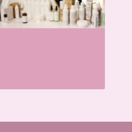
j zijn momenteel gesloten
Blissfullcare
Parkweg, 6717 HP Ede, Nederland