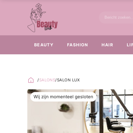
BEAUTY
FASHION
HAIR
LI
/
SALONS
/
SALON LUX
Wij zijn momenteel gesloten