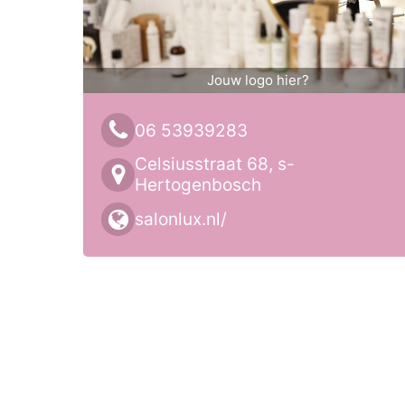
Jouw logo hier?
06 53939283
Celsiusstraat 68, s-
Hertogenbosch
salonlux.nl/