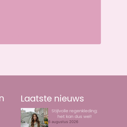
Parkweg, 6717 HP Ede, Nederland
n
Laatste nieuws
Stijlvolle regenkleding;
het kan dus wel!
6 augustus 2026