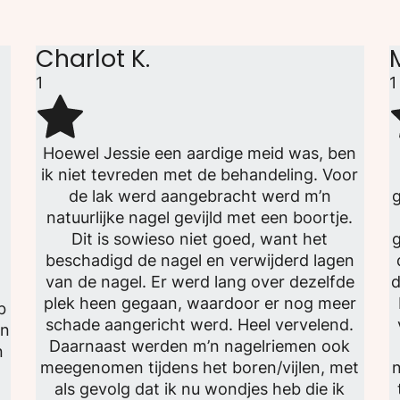
Charlot K.
1
1
Hoewel Jessie een aardige meid was, ben
ik niet tevreden met de behandeling. Voor
de lak werd aangebracht werd m’n
g
natuurlijke nagel gevijld met een boortje.
Dit is sowieso niet goed, want het
g
beschadigd de nagel en verwijderd lagen
van de nagel. Er werd lang over dezelfde
d
plek heen gegaan, waardoor er nog meer
b
schade aangericht werd. Heel vervelend.
jn
Daarnaast werden m’n nagelriemen ook
n
meegenomen tijdens het boren/vijlen, met
n
als gevolg dat ik nu wondjes heb die ik
n