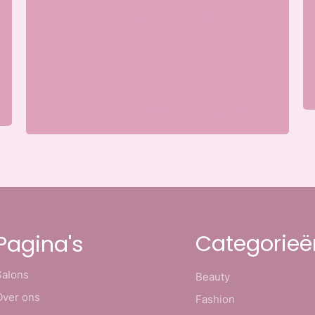
Schoonheidssalon Ede
Merellaan 8, 6713 BH Ede, Nederland
Categorieë
Pagina's
Salons
Beauty
Over ons
Fashion