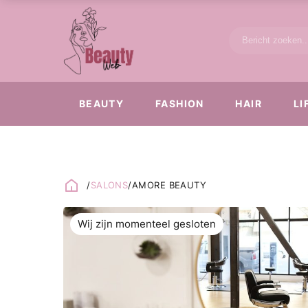
BEAUTY
FASHION
HAIR
LI
/
SALONS
/
AMORE BEAUTY
Wij zijn momenteel gesloten