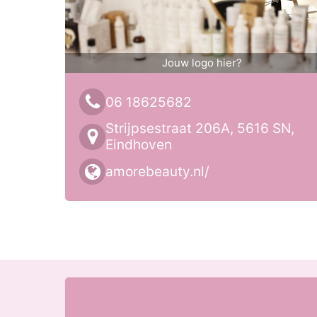
Jouw logo hier?
06 18625682
Strijpsestraat 206A, 5616 SN,
Eindhoven
amorebeauty.nl/