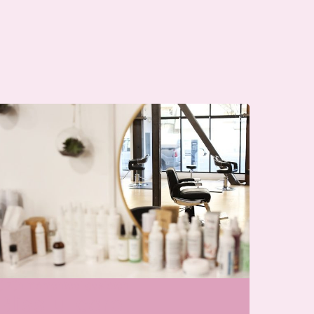
j zijn momenteel gesloten
Blissfullcare