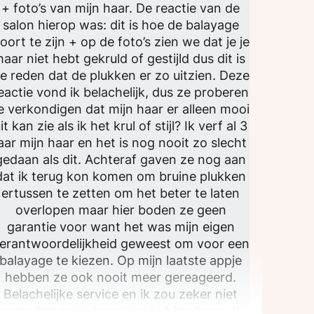
+ foto’s van mijn haar. De reactie van de
salon hierop was: dit is hoe de balayage
oort te zijn + op de foto’s zien we dat je je
haar niet hebt gekruld of gestijld dus dit is
e reden dat de plukken er zo uitzien. Deze
eactie vond ik belachelijk, dus ze proberen
e verkondigen dat mijn haar er alleen mooi
it kan zie als ik het krul of stijl? Ik verf al 3
jaar mijn haar en het is nog nooit zo slecht
gedaan als dit. Achteraf gaven ze nog aan
dat ik terug kon komen om bruine plukken
ertussen te zetten om het beter te laten
overlopen maar hier boden ze geen
garantie voor want het was mijn eigen
erantwoordelijkheid geweest om voor een
balayage te kiezen. Op mijn laatste appje
hebben ze ook nooit meer gereageerd.
Belachelijke service en ik zou zeker niet
aanraden om je haar hier te blonderen. Ik