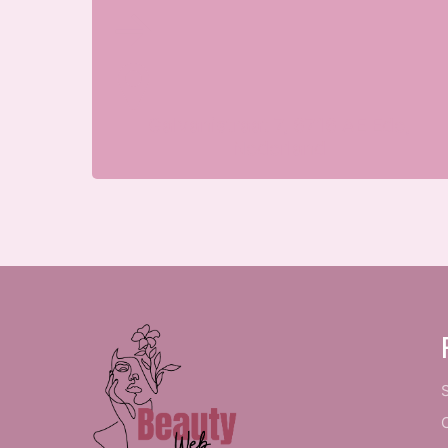
Galvanistraat 7, 6716 AE Ede,
Nederland