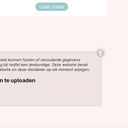
ga naar een andere kapper om het op te
Lees meer
Sluiten
laten lossen.
gheid kunnen fouten of verouderde gegevens
g bij twijfel een deskundige. Deze website bevat
website en deze disclaimer op elk moment wijzigen.
en te uploaden