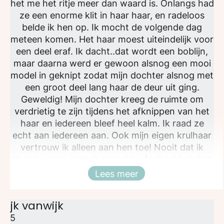
het me het ritje meer dan waard is. Onlangs had
ze een enorme klit in haar haar, en radeloos
belde ik hen op. Ik mocht de volgende dag
meteen komen. Het haar moest uiteindelijk voor
een deel eraf. Ik dacht..dat wordt een boblijn,
maar daarna werd er gewoon alsnog een mooi
model in geknipt zodat mijn dochter alsnog met
een groot deel lang haar de deur uit ging.
Geweldig! Mijn dochter kreeg de ruimte om
verdrietig te zijn tijdens het afknippen van het
haar en iedereen bleef heel kalm. Ik raad ze
echt aan iedereen aan. Ook mijn eigen krulhaar
vertrouw ik alleen aan hen toe! Nooit dat ik
thuis kom en er toch teveel is afgehaald als het
haar opgedroogd is en in de krul is geschoten.
Lees meer
Sluiten
Echt toppers!!!
jk vanwijk
5