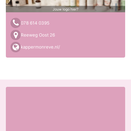
Jouw logo hier?
078 614 0395
Reeweg Oost 26
kappermonreve.nl/