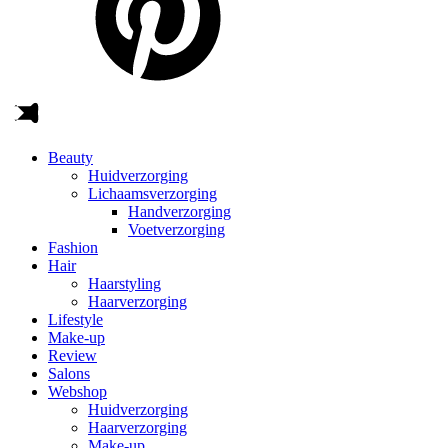
Beauty
Huidverzorging
Lichaamsverzorging
Handverzorging
Voetverzorging
Fashion
Hair
Haarstyling
Haarverzorging
Lifestyle
Make-up
Review
Salons
Webshop
Huidverzorging
Haarverzorging
Make-up