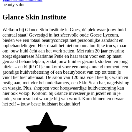
beauty salon
Glance Skin Institute
Welkom bij Glance Skin Institute in Goes, dé plek waar jouw huid
centraal staat! Gevestigd in het sfeervolle oude Goese Lyceum,
bieden we een totaal beautyconcept met persoonlijke aandacht en
topbehandelingen. Hier draait het niet om onnatuurlijke trucs, maar
om jouw huid écht aan het werk zetten. Met ruim 20 jaar ervaring
zorgt eigenaresse Marianne Petie en haar team voor een op maat
gemaakt behandelplan, zodat jouw huid er gezond, stralend en jong
uitziet – en blijft! Of je nu komt voor een ontspannend moment, een
grondige huidverbetering of een beautyboost van top tot teen: je
vindt het hier allemaal. De salon van 120 m2 voelt heerlijk warm en
rustig aan, met vier behandelkamers, een Skin Scan bar, nagelstyling
en visagie. Plus, shoppen voor hoogwaardige huidverzorging kan
hier ook volop. Kortom: bij Glance investeer je in jezelf en in je
huid, voor resultaat waar je blij van wordt. Kom binnen en ervaar
het zelf – jouw beste huidstart begint hier!