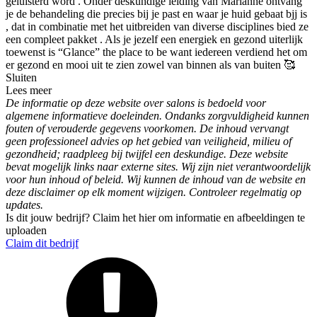
geluisterd word . Onder deskundige leiding van Marianne ontvang
je de behandeling die precies bij je past en waar je huid gebaat bjj is
, dat in combinatie met het uitbreiden van diverse disciplines bied ze
een compleet pakket . Als je jezelf een energiek en gezond uiterlijk
toewenst is “Glance” the place to be want iedereen verdiend het om
er gezond en mooi uit te zien zowel van binnen als van buiten 🥰
Sluiten
Lees meer
De informatie op deze website over salons is bedoeld voor
algemene informatieve doeleinden. Ondanks zorgvuldigheid kunnen
fouten of verouderde gegevens voorkomen. De inhoud vervangt
geen professioneel advies op het gebied van veiligheid, milieu of
gezondheid; raadpleeg bij twijfel een deskundige. Deze website
bevat mogelijk links naar externe sites. Wij zijn niet verantwoordelijk
voor hun inhoud of beleid. Wij kunnen de inhoud van de website en
deze disclaimer op elk moment wijzigen. Controleer regelmatig op
updates.
Is dit jouw bedrijf? Claim het hier om informatie en afbeeldingen te
uploaden
Claim dit bedrijf