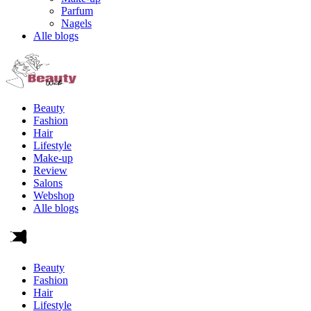
Parfum
Nagels
Alle blogs
Beauty
Fashion
Hair
Lifestyle
Make-up
Review
Salons
Webshop
Alle blogs
Beauty
Fashion
Hair
Lifestyle