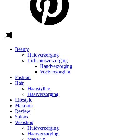
Beauty
Huidverzorging
Lichaamsverzorging
Handverzorging
Voetverzorging
Fashion
Hair
Haarstyling
Haarverzorging
Lifestyle
Make-up
Review
Salons
Webshop
Huidverzorging
Haarverzorging
Make-up