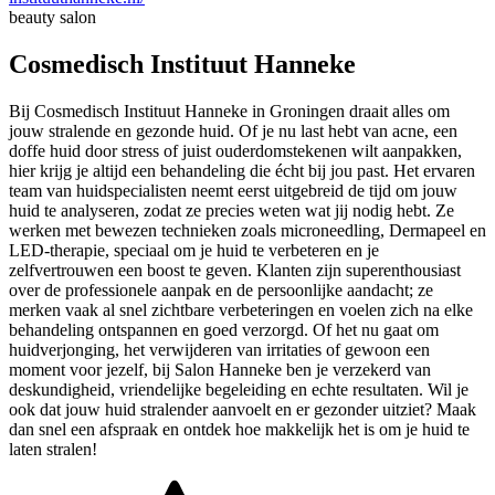
beauty salon
Cosmedisch Instituut Hanneke
Bij Cosmedisch Instituut Hanneke in Groningen draait alles om
jouw stralende en gezonde huid. Of je nu last hebt van acne, een
doffe huid door stress of juist ouderdomstekenen wilt aanpakken,
hier krijg je altijd een behandeling die écht bij jou past. Het ervaren
team van huidspecialisten neemt eerst uitgebreid de tijd om jouw
huid te analyseren, zodat ze precies weten wat jij nodig hebt. Ze
werken met bewezen technieken zoals microneedling, Dermapeel en
LED-therapie, speciaal om je huid te verbeteren en je
zelfvertrouwen een boost te geven. Klanten zijn superenthousiast
over de professionele aanpak en de persoonlijke aandacht; ze
merken vaak al snel zichtbare verbeteringen en voelen zich na elke
behandeling ontspannen en goed verzorgd. Of het nu gaat om
huidverjonging, het verwijderen van irritaties of gewoon een
moment voor jezelf, bij Salon Hanneke ben je verzekerd van
deskundigheid, vriendelijke begeleiding en echte resultaten. Wil je
ook dat jouw huid stralender aanvoelt en er gezonder uitziet? Maak
dan snel een afspraak en ontdek hoe makkelijk het is om je huid te
laten stralen!