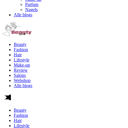
Parfum
Nagels
Alle blogs
Beauty
Fashion
Hair
Lifestyle
Make-up
Review
Salons
Webshop
Alle blogs
Beauty
Fashion
Hair
Lifestyle