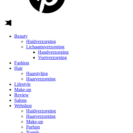
Beauty
Huidverzorging
Lichaamsverzorging
Handverzorging
Voetverzorging
Fashion
Hair
Haarstyling
Haarverzorging
Lifestyle
Make-up
Review
Salons
Webshop
Huidverzorging
Haarverzorging
Make-up
Parfum
Nagels