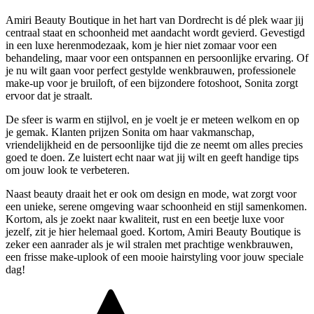
Amiri Beauty Boutique in het hart van Dordrecht is dé plek waar jij
centraal staat en schoonheid met aandacht wordt gevierd. Gevestigd
in een luxe herenmodezaak, kom je hier niet zomaar voor een
behandeling, maar voor een ontspannen en persoonlijke ervaring. Of
je nu wilt gaan voor perfect gestylde wenkbrauwen, professionele
make-up voor je bruiloft, of een bijzondere fotoshoot, Sonita zorgt
ervoor dat je straalt.
De sfeer is warm en stijlvol, en je voelt je er meteen welkom en op
je gemak. Klanten prijzen Sonita om haar vakmanschap,
vriendelijkheid en de persoonlijke tijd die ze neemt om alles precies
goed te doen. Ze luistert echt naar wat jij wilt en geeft handige tips
om jouw look te verbeteren.
Naast beauty draait het er ook om design en mode, wat zorgt voor
een unieke, serene omgeving waar schoonheid en stijl samenkomen.
Kortom, als je zoekt naar kwaliteit, rust en een beetje luxe voor
jezelf, zit je hier helemaal goed. Kortom, Amiri Beauty Boutique is
zeker een aanrader als je wil stralen met prachtige wenkbrauwen,
een frisse make-uplook of een mooie hairstyling voor jouw speciale
dag!