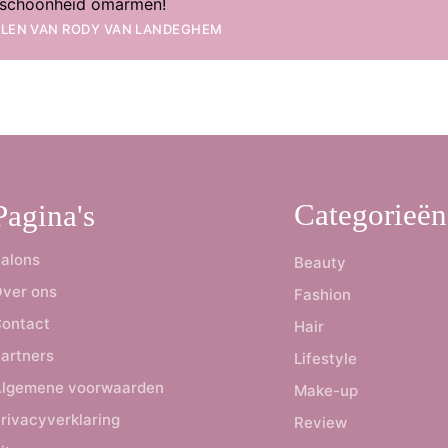
e schoonheid omarmen!
ELEN VAN
RODY VAN LANDEGHEM
Categorieën
Pagina's
alons
Beauty
ver ons
Fashion
ontact
Hair
artners
Lifestyle
lgemene voorwaarden
Make-up
rivacyverklaring
Review