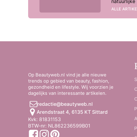
natuurlijk
ALLE ARTIK
Op Beautyweb.nl vind je alle nieuwe
S
trends op gebied van beauty, fashion,
gezondheid en lifestyle. Wij voorzien je
O
dagelijks van interessante artikelen.
C
redactie@beautyweb.nl
P
Arendstraat 4, 6135 KT Sittard
A
Kvk: 81831153
BTW-nr: NL862236599B01
P