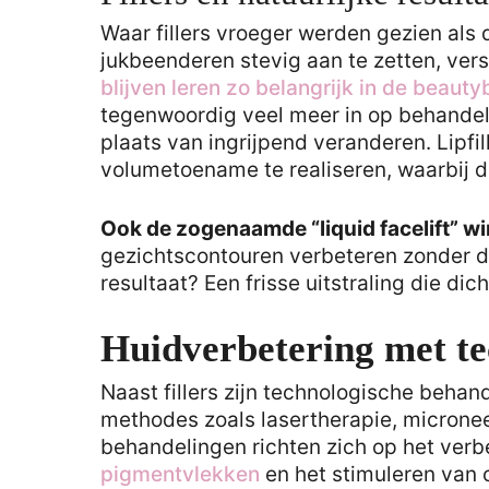
Waar fillers vroeger werden gezien als 
jukbeenderen stevig aan te zetten, versc
blijven leren zo belangrijk in de beaut
tegenwoordig veel meer in op behandeli
plaats van ingrijpend veranderen. Lipfi
volumetoename te realiseren, waarbij d
Ook de zogenaamde “liquid facelift” wi
gezichtscontouren verbeteren zonder da
resultaat? Een frisse uitstraling die dicht
Huidverbetering met te
Naast fillers zijn technologische beha
methodes zoals lasertherapie, micronee
behandelingen richten zich op het verb
pigmentvlekken
en het stimuleren van 