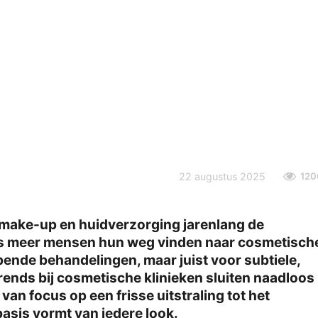
22 augustus 2025
120
r make-up en huidverzorging jarenlang de
ds meer mensen hun weg vinden naar cosmetisch
ijpende behandelingen, maar juist voor subtiele,
rends bij cosmetische klinieken sluiten naadloos
an focus op een frisse uitstraling tot het
asis vormt van iedere look.