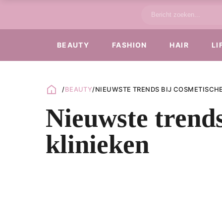
BEAUTY
FASHION
HAIR
LI
/
BEAUTY
/
NIEUWSTE TRENDS BIJ COSMETISCHE
Nieuwste trends
klinieken