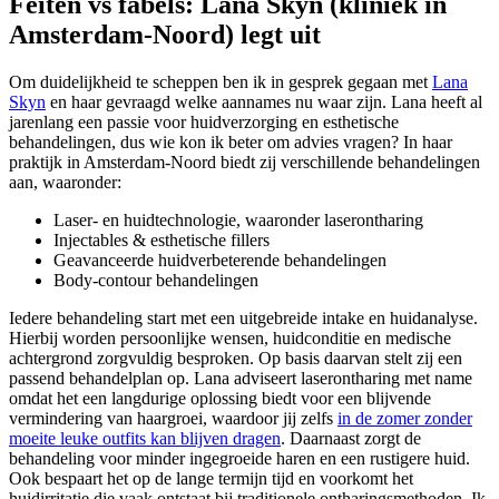
Feiten vs fabels: Lana Skyn (kliniek in
Amsterdam-Noord) legt uit
Om duidelijkheid te scheppen ben ik in gesprek gegaan met
Lana
Skyn
en haar gevraagd welke aannames nu waar zijn. Lana heeft al
jarenlang een passie voor huidverzorging en esthetische
behandelingen, dus wie kon ik beter om advies vragen? In haar
praktijk in Amsterdam-Noord biedt zij verschillende behandelingen
aan, waaronder:
Laser- en huidtechnologie, waaronder laserontharing
Injectables & esthetische fillers
Geavanceerde huidverbeterende behandelingen
Body-contour behandelingen
Iedere behandeling start met een uitgebreide intake en huidanalyse.
Hierbij worden persoonlijke wensen, huidconditie en medische
achtergrond zorgvuldig besproken. Op basis daarvan stelt zij een
passend behandelplan op. Lana adviseert laserontharing met name
omdat het een langdurige oplossing biedt voor een blijvende
vermindering van haargroei, waardoor jij zelfs
in de zomer zonder
moeite leuke outfits kan blijven dragen
. Daarnaast zorgt de
behandeling voor minder ingegroeide haren en een rustigere huid.
Ook bespaart het op de lange termijn tijd en voorkomt het
huidirritatie die vaak ontstaat bij traditionele ontharingsmethoden. Ik