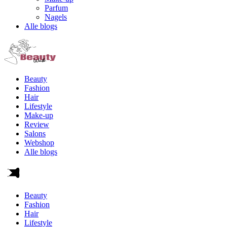
Parfum
Nagels
Alle blogs
Beauty
Fashion
Hair
Lifestyle
Make-up
Review
Salons
Webshop
Alle blogs
Beauty
Fashion
Hair
Lifestyle