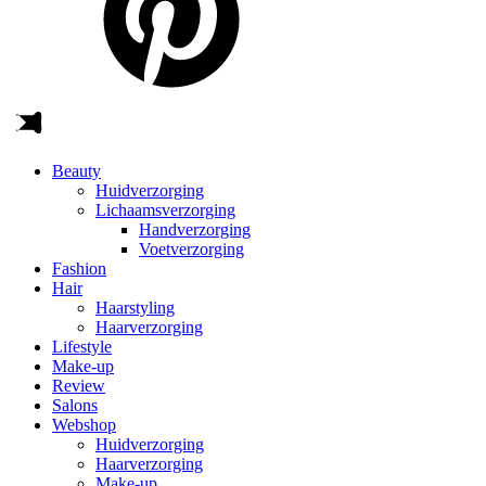
Beauty
Huidverzorging
Lichaamsverzorging
Handverzorging
Voetverzorging
Fashion
Hair
Haarstyling
Haarverzorging
Lifestyle
Make-up
Review
Salons
Webshop
Huidverzorging
Haarverzorging
Make-up