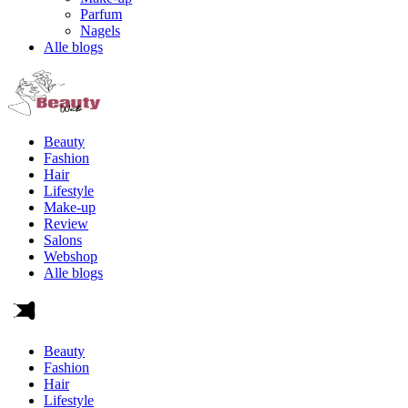
Parfum
Nagels
Alle blogs
Beauty
Fashion
Hair
Lifestyle
Make-up
Review
Salons
Webshop
Alle blogs
Beauty
Fashion
Hair
Lifestyle