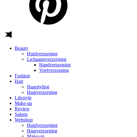
Beauty
Huidverzorging
Lichaamsverzorging
Handverzorging
Voetverzorging
Fashion
Hair
Haarstyling
Haarverzorging
Lifestyle
Make-up
Review
Salons
Webshop
Huidverzorging
Haarverzorging
Make-up