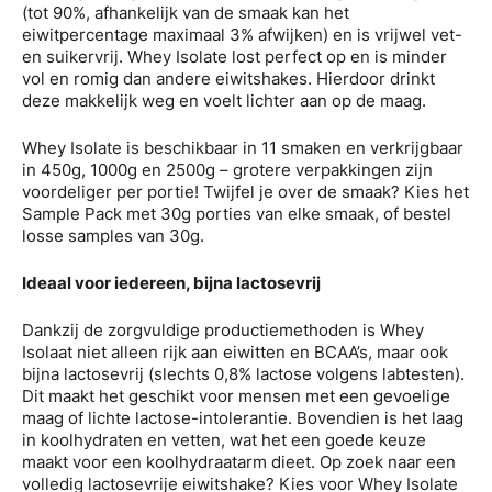
(tot 90%, afhankelijk van de smaak kan het
eiwitpercentage maximaal 3% afwijken) en is vrijwel vet-
en suikervrij. Whey Isolate lost perfect op en is minder
vol en romig dan andere eiwitshakes. Hierdoor drinkt
deze makkelijk weg en voelt lichter aan op de maag.
Whey Isolate is beschikbaar in 11 smaken en verkrijgbaar
in 450g, 1000g en 2500g – grotere verpakkingen zijn
voordeliger per portie! Twijfel je over de smaak? Kies het
Sample Pack met 30g porties van elke smaak, of bestel
losse samples van 30g.
Ideaal voor iedereen, bijna lactosevrij
Dankzij de zorgvuldige productiemethoden is Whey
Isolaat niet alleen rijk aan eiwitten en BCAA’s, maar ook
bijna lactosevrij (slechts 0,8% lactose volgens labtesten).
Dit maakt het geschikt voor mensen met een gevoelige
maag of lichte lactose-intolerantie. Bovendien is het laag
in koolhydraten en vetten, wat het een goede keuze
maakt voor een koolhydraatarm dieet. Op zoek naar een
volledig lactosevrije eiwitshake? Kies voor Whey Isolate