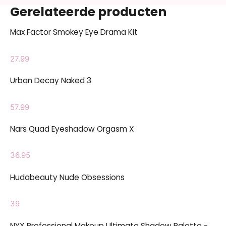
Gerelateerde producten
Max Factor Smokey Eye Drama Kit
27.99
Urban Decay Naked 3
57.99
Nars Quad Eyeshadow Orgasm X
36.95
Hudabeauty Nude Obsessions
39
NYX Professional Makeup Ultimate Shadow Palette -