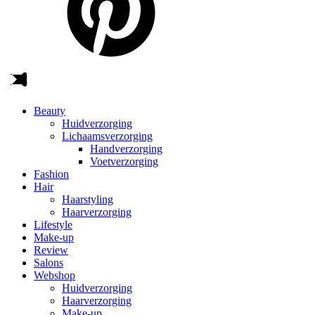
Beauty
Huidverzorging
Lichaamsverzorging
Handverzorging
Voetverzorging
Fashion
Hair
Haarstyling
Haarverzorging
Lifestyle
Make-up
Review
Salons
Webshop
Huidverzorging
Haarverzorging
Make-up