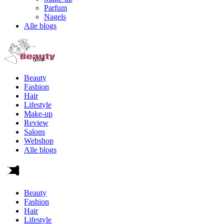
Parfum
Nagels
Alle blogs
Beauty
Fashion
Hair
Lifestyle
Make-up
Review
Salons
Webshop
Alle blogs
Beauty
Fashion
Hair
Lifestyle