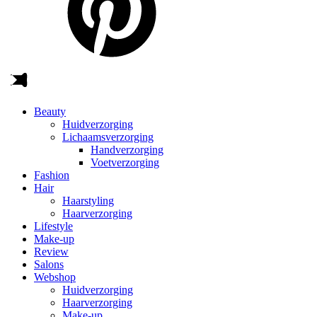
Beauty
Huidverzorging
Lichaamsverzorging
Handverzorging
Voetverzorging
Fashion
Hair
Haarstyling
Haarverzorging
Lifestyle
Make-up
Review
Salons
Webshop
Huidverzorging
Haarverzorging
Make-up