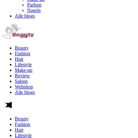
Parfum
Nagels
Alle blogs
Beauty
Fashion
Hair
Lifestyle
Make-up
Review
Salons
Webshop
Alle blogs
Beauty
Fashion
Hair
Lifestyle