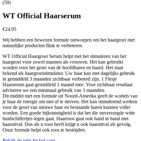
(59)
WT Official Haarserum
€
24.95
Wij hebben een bewezen formule ontworpen om het haargroei met
natuurlijke producten flink te verbeteren.
WT Official Haargroei Serum helpt met het stimuleren van het
haargroei voor zowel mannen als vrouwen. Het kan gebruikt
worden voor het groei van de hoofdharen en baard. Het staat
bekend als haargroeistimulator. Uw haar kan met dagelijks gebruik
in gemiddeld 3 maanden zichtbaar verbeterd zijn. 1 Flesje
Haarserum gaat gemiddeld 1 maand mee. Voor zichtbaar resultaat
adviseren we een minimaal gebruik van 3 maanden.
Dit middel met een formule uit Noord-Amerika geeft de wortels van
je haar de energie om niet af te sterven. Het kan stimulerend werken
voor de groei van nieuwe haar en bestaande haren kunnen voller
worden. Een goede bijkomstigheid is dat het die onverzorgde witte
huidschilfertjes tegen gaat. Haarroos gaat ook hand in hand met
haaruitval. Dus als u roos heeft krijgt u ook haaruitval als gevolg.
Onze formule helpt ook roos te bestrijden.
Bekijk de prijs bij bol.com