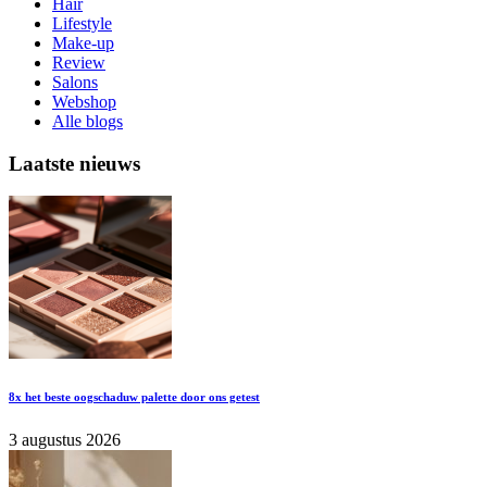
Hair
Lifestyle
Make-up
Review
Salons
Webshop
Alle blogs
Laatste nieuws
8x het beste oogschaduw palette door ons getest
3 augustus 2026