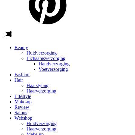
Beauty
Huidverzorging
Lichaamsverzorging
Handverzorging
Voetverzorging
Fashion
Hair
Haarstyling
Haarverzorging
Lifestyle
Make-up
Review
Salons
Webshop
Huidverzorging
Haarverzorging
Make-up