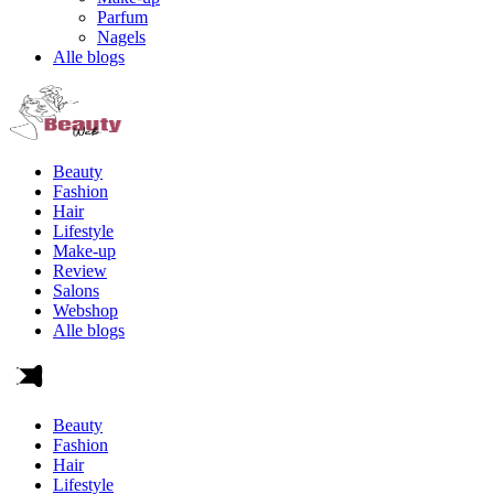
Parfum
Nagels
Alle blogs
Beauty
Fashion
Hair
Lifestyle
Make-up
Review
Salons
Webshop
Alle blogs
Beauty
Fashion
Hair
Lifestyle