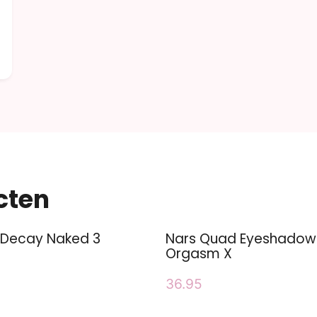
cten
 Decay Naked 3
Nars Quad Eyeshadow
Orgasm X
36.95