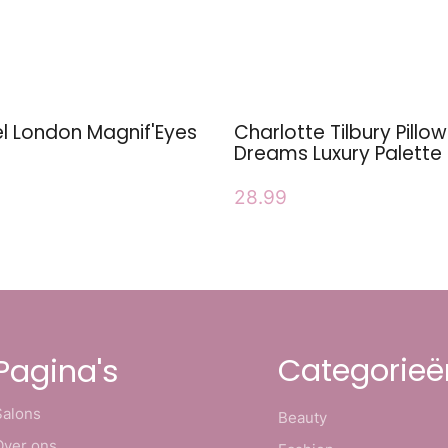
l London Magnif'Eyes
Charlotte Tilbury Pillow
Dreams Luxury Palette
28.99
Categorieë
Pagina's
Salons
Beauty
Over ons