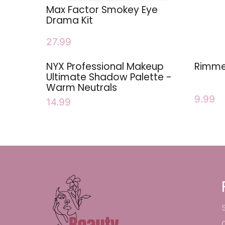
Max Factor Smokey Eye
Drama Kit
27.99
NYX Professional Makeup
Rimme
Ultimate Shadow Palette -
Warm Neutrals
9.99
14.99