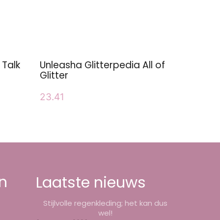
 Talk
Unleasha Glitterpedia All of
Glitter
23.41
n
Laatste nieuws
Stijlvolle regenkleding; het kan dus
wel!