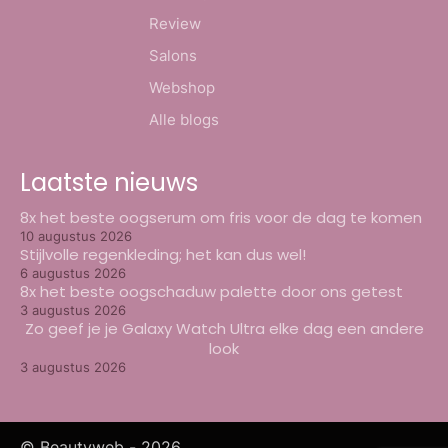
Review
Salons
Webshop
Alle blogs
Laatste nieuws
8x het beste oogserum om fris voor de dag te komen
10 augustus 2026
Stijlvolle regenkleding; het kan dus wel!
6 augustus 2026
8x het beste oogschaduw palette door ons getest
3 augustus 2026
Zo geef je je Galaxy Watch Ultra elke dag een andere
look
3 augustus 2026
© Beautyweb -
2026