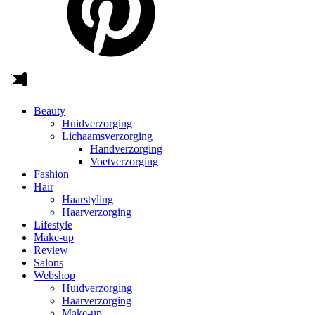
Beauty
Huidverzorging
Lichaamsverzorging
Handverzorging
Voetverzorging
Fashion
Hair
Haarstyling
Haarverzorging
Lifestyle
Make-up
Review
Salons
Webshop
Huidverzorging
Haarverzorging
Make-up