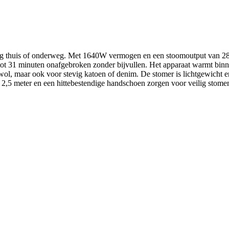
ing thuis of onderweg. Met 1640W vermogen en een stoomoutput van 28
tot 31 minuten onafgebroken zonder bijvullen. Het apparaat warmt binne
 wol, maar ook voor stevig katoen of denim. De stomer is lichtgewicht 
n 2,5 meter en een hittebestendige handschoen zorgen voor veilig stomen