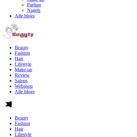
Parfum
Nagels
Alle blogs
Beauty
Fashion
Hair
Lifestyle
Make-up
Review
Salons
Webshop
Alle blogs
Beauty
Fashion
Hair
Lifestyle