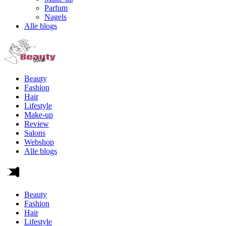
Parfum
Nagels
Alle blogs
Beauty
Fashion
Hair
Lifestyle
Make-up
Review
Salons
Webshop
Alle blogs
Beauty
Fashion
Hair
Lifestyle