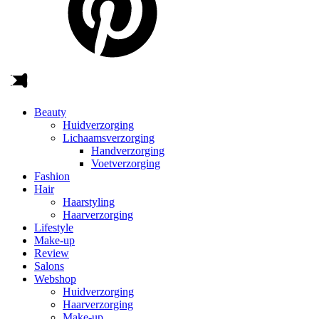
Beauty
Huidverzorging
Lichaamsverzorging
Handverzorging
Voetverzorging
Fashion
Hair
Haarstyling
Haarverzorging
Lifestyle
Make-up
Review
Salons
Webshop
Huidverzorging
Haarverzorging
Make-up