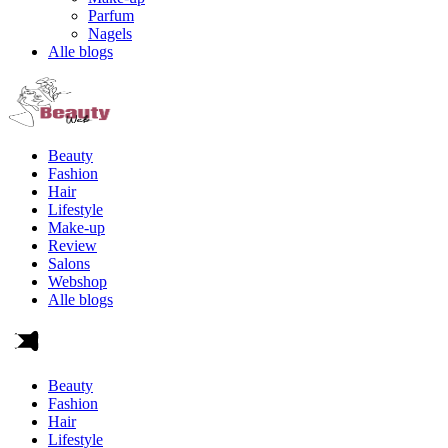
Parfum
Nagels
Alle blogs
Beauty
Fashion
Hair
Lifestyle
Make-up
Review
Salons
Webshop
Alle blogs
Beauty
Fashion
Hair
Lifestyle