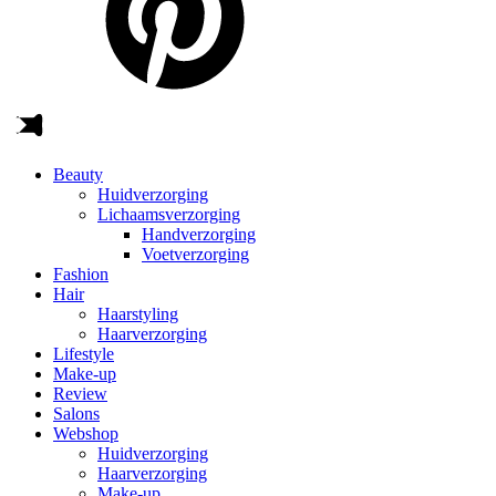
Beauty
Huidverzorging
Lichaamsverzorging
Handverzorging
Voetverzorging
Fashion
Hair
Haarstyling
Haarverzorging
Lifestyle
Make-up
Review
Salons
Webshop
Huidverzorging
Haarverzorging
Make-up