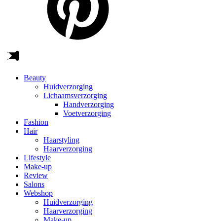
Beauty
Huidverzorging
Lichaamsverzorging
Handverzorging
Voetverzorging
Fashion
Hair
Haarstyling
Haarverzorging
Lifestyle
Make-up
Review
Salons
Webshop
Huidverzorging
Haarverzorging
Make-up