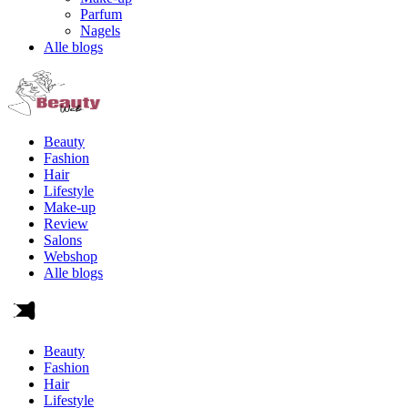
Parfum
Nagels
Alle blogs
Beauty
Fashion
Hair
Lifestyle
Make-up
Review
Salons
Webshop
Alle blogs
Beauty
Fashion
Hair
Lifestyle