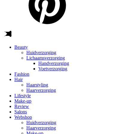
Beauty
Huidverzorging
Lichaamsverzorging
Handverzorging
Voetverzorging
Fashion
Hair
Haarstyling
Haarverzorging
Lifestyle
Make-up
Review
Salons
Webshop
Huidverzorging
Haarverzorging
Make-up