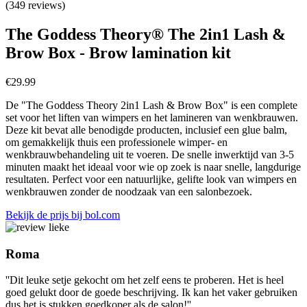
(349 reviews)
The Goddess Theory® The 2in1 Lash &
Brow Box - Brow lamination kit
€
29.99
De "The Goddess Theory 2in1 Lash & Brow Box" is een complete
set voor het liften van wimpers en het lamineren van wenkbrauwen.
Deze kit bevat alle benodigde producten, inclusief een glue balm,
om gemakkelijk thuis een professionele wimper- en
wenkbrauwbehandeling uit te voeren. De snelle inwerktijd van 3-5
minuten maakt het ideaal voor wie op zoek is naar snelle, langdurige
resultaten. Perfect voor een natuurlijke, gelifte look van wimpers en
wenkbrauwen zonder de noodzaak van een salonbezoek.
Bekijk de prijs bij bol.com
Roma
''Dit leuke setje gekocht om het zelf eens te proberen. Het is heel
goed gelukt door de goede beschrijving. Ik kan het vaker gebruiken
dus het is stukken goedkoper als de salon!''