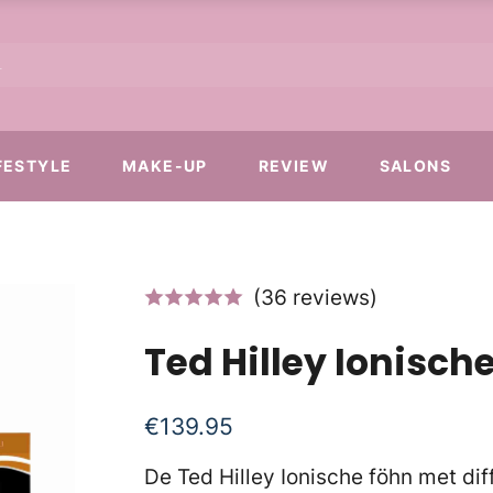
FESTYLE
MAKE-UP
REVIEW
SALONS
(36 reviews)
Ted Hilley Ionisch
€
139.95
De Ted Hilley Ionische föhn met diff