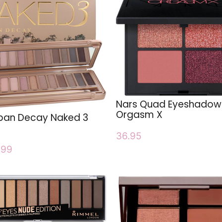
Nars Quad Eyeshadow
Orgasm X
ban Decay Naked 3
36.95
.99