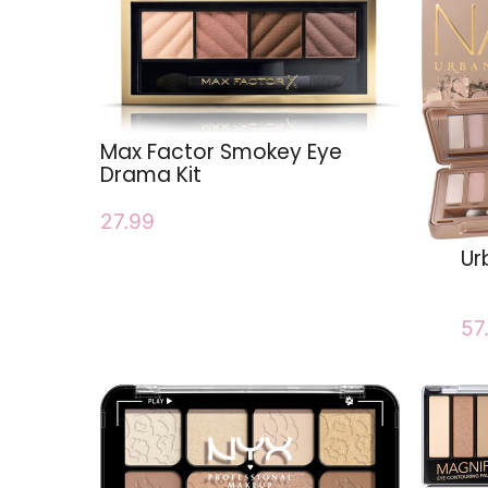
Max Factor Smokey Eye
Drama Kit
27.99
Ur
57