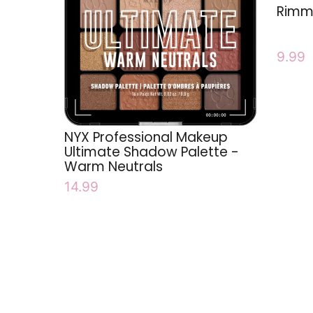
Rimme
9.99
NYX Professional Makeup
Ultimate Shadow Palette -
Warm Neutrals
14.99