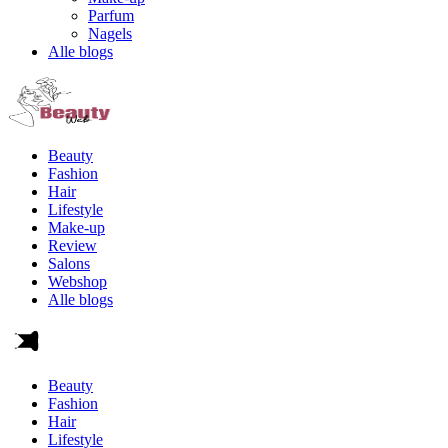
Parfum
Nagels
Alle blogs
Beauty
Fashion
Hair
Lifestyle
Make-up
Review
Salons
Webshop
Alle blogs
Beauty
Fashion
Hair
Lifestyle