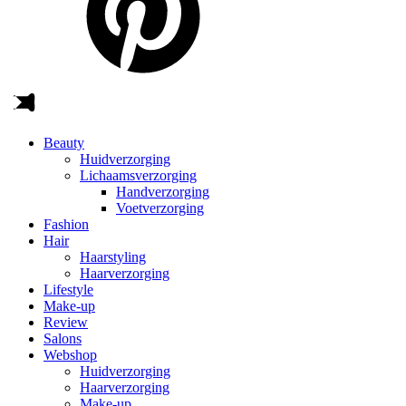
Beauty
Huidverzorging
Lichaamsverzorging
Handverzorging
Voetverzorging
Fashion
Hair
Haarstyling
Haarverzorging
Lifestyle
Make-up
Review
Salons
Webshop
Huidverzorging
Haarverzorging
Make-up