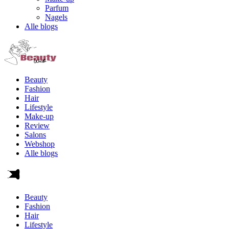
Parfum
Nagels
Alle blogs
Beauty
Fashion
Hair
Lifestyle
Make-up
Review
Salons
Webshop
Alle blogs
Beauty
Fashion
Hair
Lifestyle