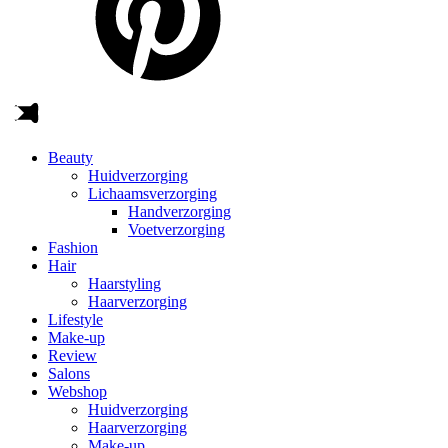
Beauty
Huidverzorging
Lichaamsverzorging
Handverzorging
Voetverzorging
Fashion
Hair
Haarstyling
Haarverzorging
Lifestyle
Make-up
Review
Salons
Webshop
Huidverzorging
Haarverzorging
Make-up