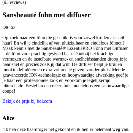
(93 reviews)
Sansbeauté fohn met diffuser
€
86.62
Op zoek naar een föhn die geschikt is voor zowel krullen als steil
haar? En wil je eindelijk af van pluizig haar en eindeloos föhnen?
Maak kennis met de Sansbeauté® EssentiaPRO Föhn met Diffuser
– dé föhn voor prachtig gestyled haar. Dankzij het krachtige
vermogen en de instelbare warmte- en snelheidsstanden droog je je
haar snel en precies zoals jij dat wilt. De diffuser helpt je krullen
mooi te definiëren en extra volume te geven, zónder pluis. Met de
geavanceerde ION-technologie en hoogwaardige afwerking geef je
je haar een professionele look en voorkom je tegelijkertijd
hitteschade. Bestel nu en creëer thuis moeiteloos een salonwaardige
coupe!
Bekijk de prijs bij bol.com
Alice
''Ik heb deze haardroger net gekocht en ik ben er helemaal weg van.