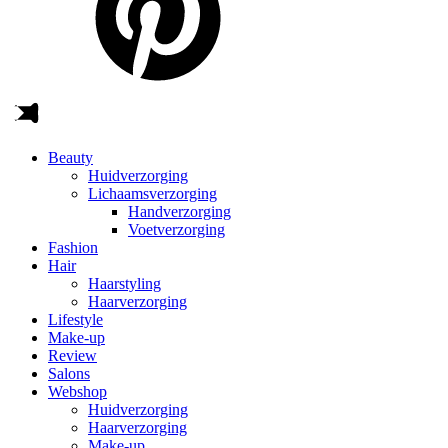
Beauty
Huidverzorging
Lichaamsverzorging
Handverzorging
Voetverzorging
Fashion
Hair
Haarstyling
Haarverzorging
Lifestyle
Make-up
Review
Salons
Webshop
Huidverzorging
Haarverzorging
Make-up