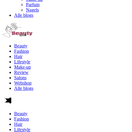
Parfum
Nagels
Alle blogs
Beauty
Fashion
Hair
Lifestyle
Make-up
Review
Salons
Webshop
Alle blogs
Beauty
Fashion
Hair
Lifestyle