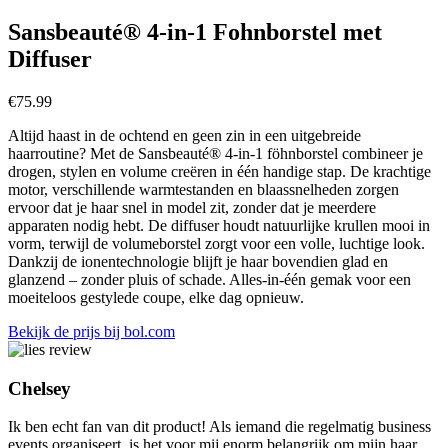
Sansbeauté® 4-in-1 Fohnborstel met
Diffuser
€
75.99
Altijd haast in de ochtend en geen zin in een uitgebreide
haarroutine? Met de Sansbeauté® 4-in-1 föhnborstel combineer je
drogen, stylen en volume creëren in één handige stap. De krachtige
motor, verschillende warmtestanden en blaassnelheden zorgen
ervoor dat je haar snel in model zit, zonder dat je meerdere
apparaten nodig hebt. De diffuser houdt natuurlijke krullen mooi in
vorm, terwijl de volumeborstel zorgt voor een volle, luchtige look.
Dankzij de ionentechnologie blijft je haar bovendien glad en
glanzend – zonder pluis of schade. Alles-in-één gemak voor een
moeiteloos gestylede coupe, elke dag opnieuw.
Bekijk de prijs bij bol.com
Chelsey
Ik ben echt fan van dit product! Als iemand die regelmatig business
events organiseert, is het voor mij enorm belangrijk om mijn haar