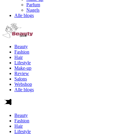
Parfum
Nagels
Alle blogs
Beauty
Fashion
Hair
Lifestyle
Make-up
Review
Salons
Webshop
Alle blogs
Beauty
Fashion
Hair
Lifestyle