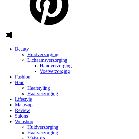
Beauty
Huidverzorging
Lichaamsverzorging
Handverzorging
Voetverzorging
Fashion
Hair
Haarstyling
Haarverzorging
Lifestyle
Make-up
Review
Salons
Webshop
Huidverzorging
Haarverzorging
Make-up