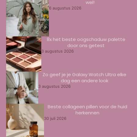
wel!
6 augustus 2026
8x het beste oogschaduw palette
door ons getest
3 augustus 2026
Zo geef je je Galaxy Watch Ultra elke
dag een andere look
3 augustus 2026
Beste collageen pillen voor de huid
herkennen
30 juli 2026