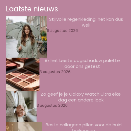
Laatste nieuws
Stijlvolle regenkleding; het kan dus
wel!
6 augustus 2026
8x het beste oogschaduw palette
door ons getest
3 augustus 2026
Zo geef je je Galaxy Watch Ultra elke
dag een andere look
3 augustus 2026
Beste collageen pillen voor de huid
herkennen