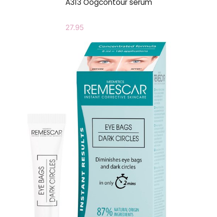
A313 Oogcontour serum
27.95