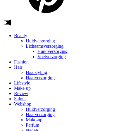
Beauty
Huidverzorging
Lichaamsverzorging
Handverzorging
Voetverzorging
Fashion
Hair
Haarstyling
Haarverzorging
Lifestyle
Make-up
Review
Salons
Webshop
Huidverzorging
Haarverzorging
Make-up
Parfum
Nagels