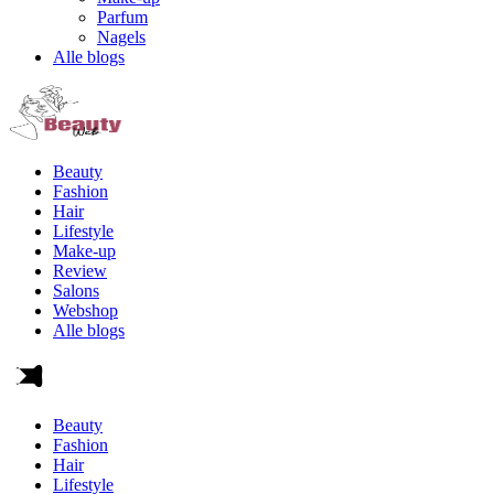
Parfum
Nagels
Alle blogs
Beauty
Fashion
Hair
Lifestyle
Make-up
Review
Salons
Webshop
Alle blogs
Beauty
Fashion
Hair
Lifestyle