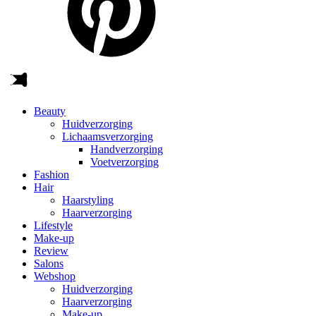
Beauty
Huidverzorging
Lichaamsverzorging
Handverzorging
Voetverzorging
Fashion
Hair
Haarstyling
Haarverzorging
Lifestyle
Make-up
Review
Salons
Webshop
Huidverzorging
Haarverzorging
Make-up