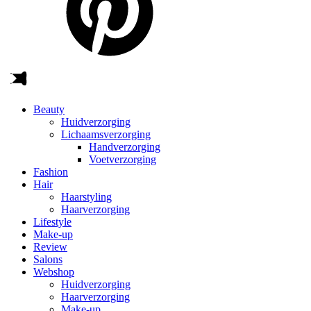
Beauty
Huidverzorging
Lichaamsverzorging
Handverzorging
Voetverzorging
Fashion
Hair
Haarstyling
Haarverzorging
Lifestyle
Make-up
Review
Salons
Webshop
Huidverzorging
Haarverzorging
Make-up