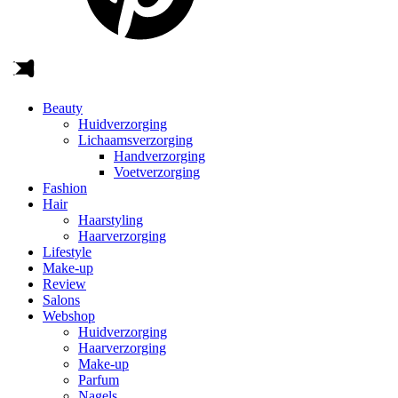
Beauty
Huidverzorging
Lichaamsverzorging
Handverzorging
Voetverzorging
Fashion
Hair
Haarstyling
Haarverzorging
Lifestyle
Make-up
Review
Salons
Webshop
Huidverzorging
Haarverzorging
Make-up
Parfum
Nagels