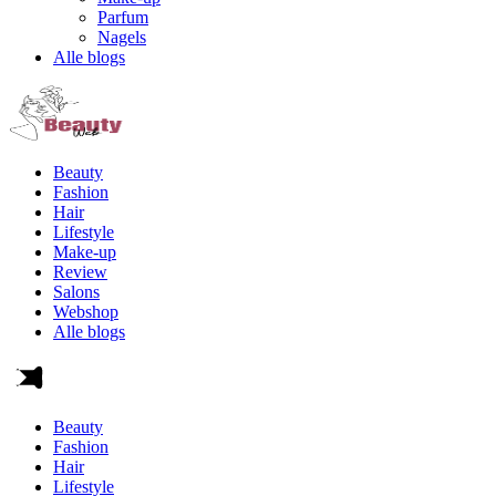
Parfum
Nagels
Alle blogs
Beauty
Fashion
Hair
Lifestyle
Make-up
Review
Salons
Webshop
Alle blogs
Beauty
Fashion
Hair
Lifestyle