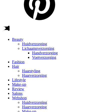
Beauty
Huidverzorging
Lichaamsverzorging
Handverzorging
Voetverzorging
Fashion
Hair
Haarstyling
Haarverzorging
Lifestyle
Make-up
Review
Salons
Webshop
Huidverzorging
Haarverzorging
Make-up