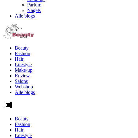
Parfum
Nagels
Alle blogs
Beauty
Fashion
Hair
Lifestyle
Make-up
Review
Salons
Webshop
Alle blogs
Beauty
Fashion
Hair
Lifestyle