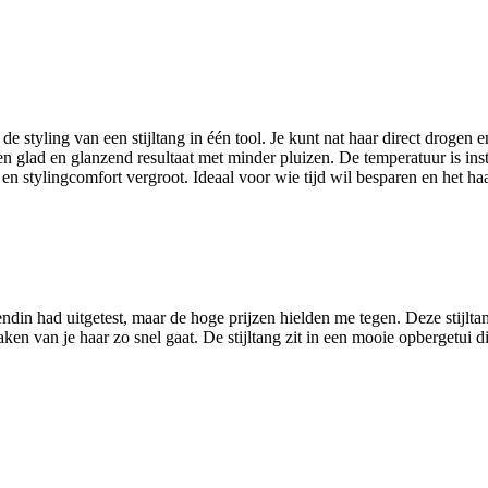
e styling van een stijltang in één tool. Je kunt nat haar direct droge
n glad en glanzend resultaat met minder pluizen. De temperatuur is inste
en stylingcomfort vergroot. Ideaal voor wie tijd wil besparen en het haa
riendin had uitgetest, maar de hoge prijzen hielden me tegen. Deze stijlt
maken van je haar zo snel gaat. De stijltang zit in een mooie opbergetui 