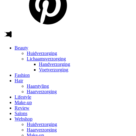
Beauty
Huidverzorging
Lichaamsverzorging
Handverzorging
Voetverzorging
Fashion
Hair
Haarstyling
Haarverzorging
Lifestyle
Make-up
Review
Salons
Webshop
Huidverzorging
Haarverzorging
Make-up