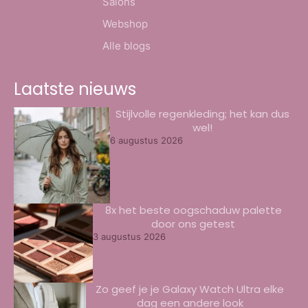
Salons
Webshop
Alle blogs
Laatste nieuws
Stijlvolle regenkleding; het kan dus
wel!
6 augustus 2026
8x het beste oogschaduw palette
door ons getest
3 augustus 2026
Zo geef je je Galaxy Watch Ultra elke
dag een andere look