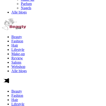
Parfum
Nagels
Alle blogs
Beauty
Fashion
Hair
Lifestyle
Make-up
Review
Salons
Webshop
Alle blogs
Beauty
Fashion
Hair
Lifestyle