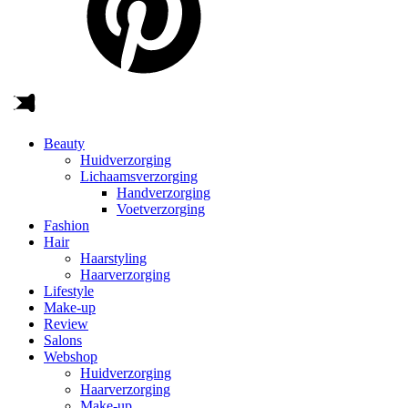
Beauty
Huidverzorging
Lichaamsverzorging
Handverzorging
Voetverzorging
Fashion
Hair
Haarstyling
Haarverzorging
Lifestyle
Make-up
Review
Salons
Webshop
Huidverzorging
Haarverzorging
Make-up