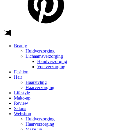
Beauty
Huidverzorging
Lichaamsverzorging
Handverzorging
Voetverzorging
Fashion
Hair
Haarstyling
Haarverzorging
Lifestyle
Make-up
Review
Salons
Webshop
Huidverzorging
Haarverzorging
Make-up