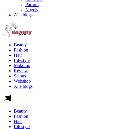
Parfum
Nagels
Alle blogs
Beauty
Fashion
Hair
Lifestyle
Make-up
Review
Salons
Webshop
Alle blogs
Beauty
Fashion
Hair
Lifestyle