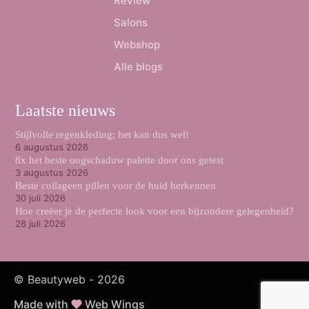
Review
Salons
Webshop
Alle blogs
Laatste nieuws
Stijlvolle regenkleding; het kan dus wel!
6 augustus 2026
8x het beste oogschaduw palette door ons getest
3 augustus 2026
Beste collageen pillen voor de huid herkennen
30 juli 2026
Hoe creëer je de perfecte look voor een bijzondere gelegenheid?
28 juli 2026
© Beautyweb -
2026
Made with
Web Wings