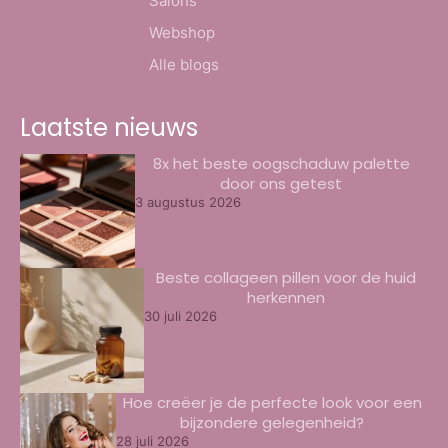
Salons
Webshop
Alle blogs
Laatste nieuws
8x het beste oogschaduw palette
door ons getest
3 augustus 2026
Beste collageen pillen voor de huid
herkennen
30 juli 2026
Hoe creëer je de perfecte look voor een
bijzondere gelegenheid?
28 juli 2026