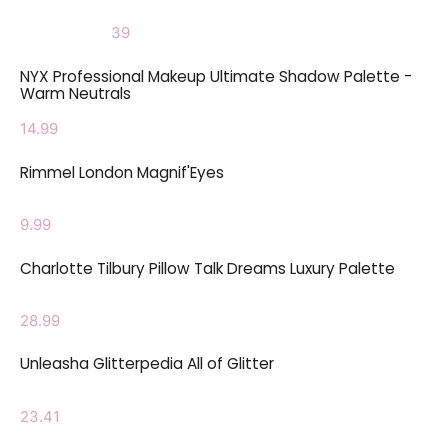
39
NYX Professional Makeup Ultimate Shadow Palette -
Warm Neutrals
14.99
Rimmel London Magnif'Eyes
9.99
Charlotte Tilbury Pillow Talk Dreams Luxury Palette
28.99
Unleasha Glitterpedia All of Glitter
23.41