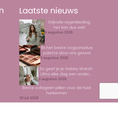
n
Laatste nieuws
Stijlvolle regenkleding;
het kan dus wel!
6 augustus 2026
8x het beste oogschaduw
palette door ons getest
3 augustus 2026
Zo geef je je Galaxy Watch
Ultra elke dag een andere
look
3 augustus 2026
Beste collageen pillen voor de huid
herkennen
30 juli 2026