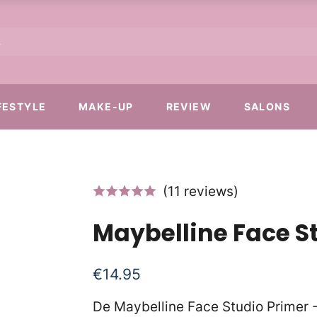
FESTYLE
MAKE-UP
REVIEW
SALONS
(11 reviews)
Maybelline Face S
€
14.95
De Maybelline Face Studio Primer - 