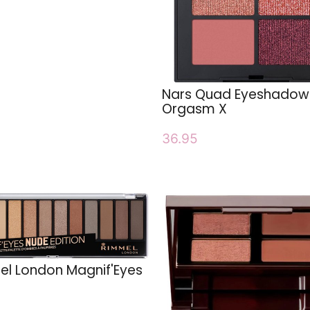
Nars Quad Eyeshadow
Orgasm X
36.95
l London Magnif'Eyes