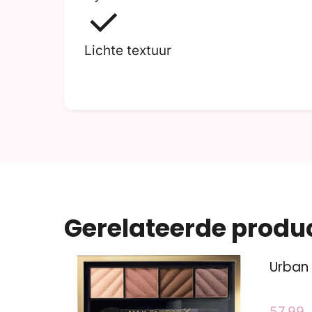
Lichte textuur
Gerelateerde produ
Urban
57.99