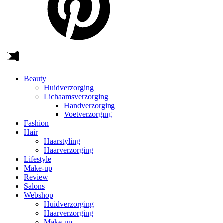
Beauty
Huidverzorging
Lichaamsverzorging
Handverzorging
Voetverzorging
Fashion
Hair
Haarstyling
Haarverzorging
Lifestyle
Make-up
Review
Salons
Webshop
Huidverzorging
Haarverzorging
Make-up