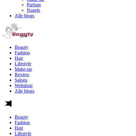
Parfum
Nagels
Alle blogs
Beauty
Fashion
Hair
Lifestyle
Make-up
Review
Salons
Webshop
Alle blogs
Beauty
Fashion
Hair
Lifestyle