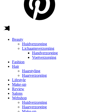
Beauty
Huidverzorging
Lichaamsverzorging
Handverzorging
Voetverzorging
Fashion
Hair
Haarstyling
Haarverzorging
Lifestyle
Make-up
Review
Salons
Webshop
Huidverzorging
Haarverzorging
Make-up