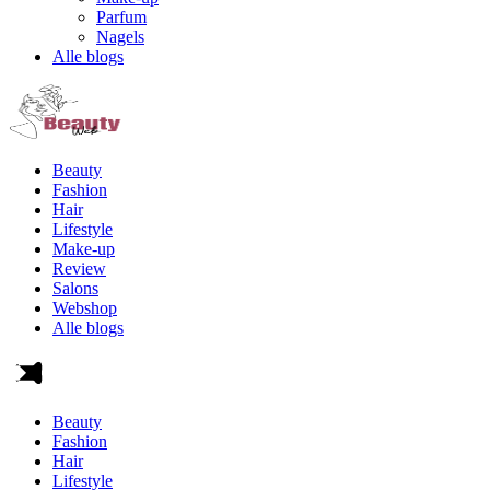
Parfum
Nagels
Alle blogs
Beauty
Fashion
Hair
Lifestyle
Make-up
Review
Salons
Webshop
Alle blogs
Beauty
Fashion
Hair
Lifestyle