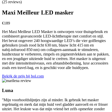
(25 reviews)
Maxi Meilleur LED masker
€
189
Het Maxi Meilleur LED Masker is ontworpen voor thuisgebruik en
combineert geavanceerde LED‑lichttherapie met comfort en stijl.
Het bevat ongeveer 240 hoogwaardige LED’s die vier golflengtes
gebruiken (zoals rood licht 630 nm, blauw licht 415 nm en
nabij‑infrarood 850 nm) om collageen‑aanmaak te stimuleren,
huidtextuur te verbeteren, rimpels en pigmentvlekken aan te pakken,
en een jeugdiger uitziende huid te creëren. Het masker is uitgerust
met drie intensiteitsniveaus, een afstandsbediening, luxe accessoires
zoals een travel‑bag, en is geschikt voor alle huidtypen.
Bekijk de prijs bij bol.com
Luna
''Mijn voorhoofdslijntjes zijn al minder. Ik gebruik het masker
regelmatig en merk dat mijn huid veel gladder aanvoelt en er frisser
uitziet. Het leukste was dat mijn vriend het zelfs opmerkte zonder